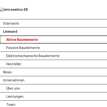
Navigation
Startseite
überspringen
Navigation
Linecard
überspringen
Aktive Bauelemente
Passive Bauelemente
Elektromechanische Bauelemente
Hersteller
News
Unternehmen
Über uns
Leistungen
Leistung trifft
Team