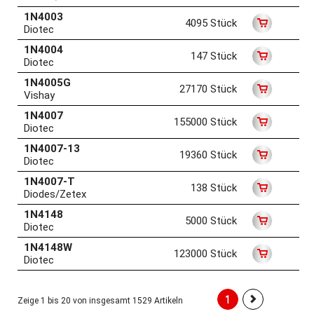
1N4003
4095 Stück
Diotec
1N4004
147 Stück
Diotec
1N4005G
27170 Stück
Vishay
1N4007
155000 Stück
Diotec
1N4007-13
19360 Stück
Diotec
1N4007-T
138 Stück
Diodes/Zetex
1N4148
5000 Stück
Diotec
1N4148W
123000 Stück
Diotec
1
Zeige 1 bis 20 von insgesamt 1529 Artikeln