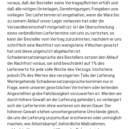
voraus, daß der Besteller seine Vertragspflichten erfüllt und
daß alle nötigen Unterlagen, Genehmigungen, Freigaben usw.
vorliegen. Der Liefertermin ist eingehalten, wenn die Ware bis
zu seinem Ablauf unser Lager verlassen hat oder die
Versandbereitschaft mitgeteilt ist. Ist die Überschreitung
eines verbindlichen Liefertermins von uns zu vertreten, so
kann der Besteller vom Vertrag zurücktreten, nachdem er uns
schriftlich eine Nachfrist von wenigstens 4 Wochen gesetzt
hat und diese ungenutzt abgelaufen ist.
Schadenersatzansprüche des Bestellers setzen den Ablauf
der Nachfrist voraus; sie sind beschränkt auf 1% des
Lieferwerts für jede volle Woche des Verzugs, höchstens
jedoch 5% des Wertes des verzögerten Teils der Lieferung.
Weitergehende Schadenersatzansprüche kommen nur in
Frage, wenn unseren gesetzlichen Vertretern oder leitenden
Angestellten grobe Fahrlässigkeit vorzuwerfen ist. Werden wir
durch höhere Gewalt an der Lieferung gehindert, so verlängert
sich der Liefertermin ohne weiteres um deren Dauer. Der
höheren Gewalt stehen unvorhergesehene Umstände gleich,
die uns die Lieferung unzumutbar erschweren oder unmöglich
machen, wie Arbeitskampf, behördliche Maßnahmen,