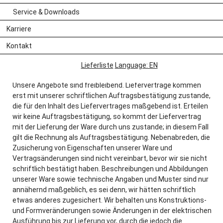
wird. Sie gelten auch, wenn der Besteller in seinem Auftrag
oder in sonstiger Weise auf andere Bedingungen verweist, es
Service & Downloads
sei denn, wir hätten diesen schriftlich zugestimmt; in der
Karriere
Lieferung durch uns liegt keine Zustimmung. Mündliche und
telefonische Bestellungen gelten als zu diesen
Kontakt
Geschäftsbedingungen erteilt.
Lieferliste
Language: EN
2.
Unsere Angebote sind freibleibend. Lieferverträge kommen
erst mit unserer schriftlichen Auftragsbestätigung zustande,
die für den Inhalt des Liefervertrages maßgebend ist. Erteilen
wir keine Auftragsbestätigung, so kommt der Liefervertrag
mit der Lieferung der Ware durch uns zustande; in diesem Fall
gilt die Rechnung als Auftragsbestätigung. Nebenabreden, die
Zusicherung von Eigenschaften unserer Ware und
Vertragsänderungen sind nicht vereinbart, bevor wir sie nicht
schriftlich bestätigt haben. Beschreibungen und Abbildungen
unserer Ware sowie technische Angaben und Muster sind nur
annähernd maßgeblich, es sei denn, wir hätten schriftlich
etwas anderes zugesichert. Wir behalten uns Konstruktions-
und Formveränderungen sowie Änderungen in der elektrischen
Ausführung bis zur Lieferung vor, durch die jedoch die