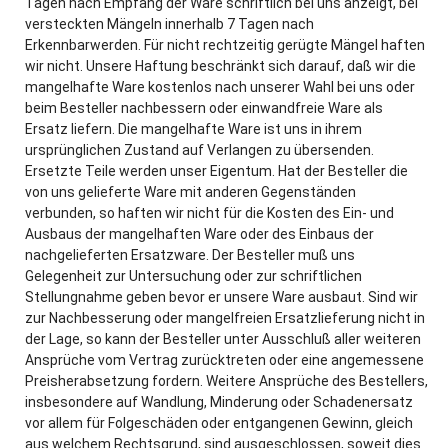
Tagen nach Empfang der Ware schriftlich bei uns anzeigt, bei
versteckten Mängeln innerhalb 7 Tagen nach
Erkennbarwerden. Für nicht rechtzeitig gerügte Mängel haften
wir nicht. Unsere Haftung beschränkt sich darauf, daß wir die
mangelhafte Ware kostenlos nach unserer Wahl bei uns oder
beim Besteller nachbessern oder einwandfreie Ware als
Ersatz liefern. Die mangelhafte Ware ist uns in ihrem
ursprünglichen Zustand auf Verlangen zu übersenden.
Ersetzte Teile werden unser Eigentum. Hat der Besteller die
von uns gelieferte Ware mit anderen Gegenständen
verbunden, so haften wir nicht für die Kosten des Ein- und
Ausbaus der mangelhaften Ware oder des Einbaus der
nachgelieferten Ersatzware. Der Besteller muß uns
Gelegenheit zur Untersuchung oder zur schriftlichen
Stellungnahme geben bevor er unsere Ware ausbaut. Sind wir
zur Nachbesserung oder mangelfreien Ersatzlieferung nicht in
der Lage, so kann der Besteller unter Ausschluß aller weiteren
Ansprüche vom Vertrag zurücktreten oder eine angemessene
Preisherabsetzung fordern. Weitere Ansprüche des Bestellers,
insbesondere auf Wandlung, Minderung oder Schadenersatz
vor allem für Folgeschäden oder entgangenen Gewinn, gleich
aus welchem Rechtsgrund, sind ausgeschlossen, soweit dies