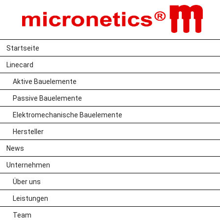
Navigation
Startseite
überspringen
Unsere AGB als PDF zum
Navigation
Linecard
überspringen
Download
Aktive Bauelemente
Passive Bauelemente
AGB_micronetics.pdf
Elektromechanische Bauelemente
Allgemeine
Hersteller
News
Geschäftsbedingungen
Unternehmen
1.
Über uns
Diese Geschäftsbedingungen gelten für die gesamte
Leistungen
Geschäftsverbindung mit dem Besteller, auch wenn bei
späteren Geschäften nicht mehr auf sie Bezug genommen
Team